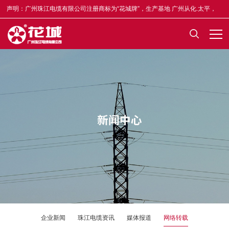
声明：广州珠江电缆有限公司注册商标为“花城牌”，生产基地 广州从化.太平，
合格证均印有“木棉花”标志，凡不符者为假冒，举报奖5-50万元，举报电话
13922335835。
企业新闻
珠江电缆资讯
媒体报道
网络转载