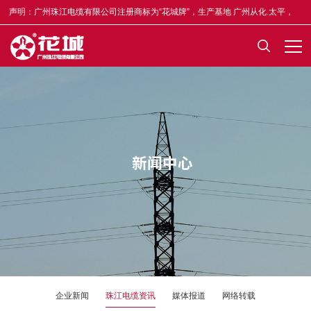
声明：广州珠江电缆有限公司注册商标为“花城牌”，生产基地 广州从化.太平，
合格证均印有“木棉花”标志，凡不符者为假冒，举报奖5-50万元，举报电话
13922335835。
企业新闻
珠江电缆资讯
媒体报道
网络转载