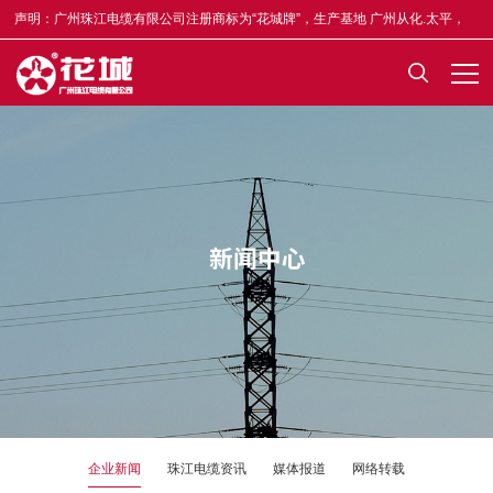
声明：广州珠江电缆有限公司注册商标为“花城牌”，生产基地 广州从化.太平，
合格证均印有“木棉花”标志，凡不符者为假冒，举报奖5-50万元，举报电话
13922335835。
企业新闻
珠江电缆资讯
媒体报道
网络转载