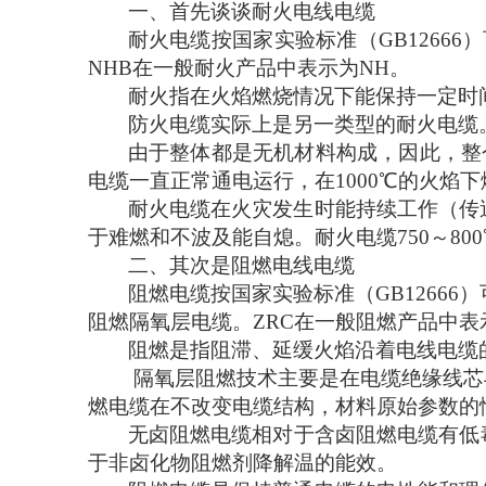
一、首先谈谈耐火电线电缆
耐火电缆按国家实验标准（
GB126
NHB在一般耐火产品中表示为NH。
耐火指在火焰燃烧情况下能保持一定时
防火电缆实际上是另一类型的耐火电缆
由于整体都是无机材料构成，因此，整
电缆一直正常通电运行，在1000℃的火焰
耐火电缆在火灾发生时能持续工作（传
于难燃和不波及能自熄。耐火电缆
750～8
二、其次是
阻燃电线电缆
阻燃电缆按国家实验标准（
GB1266
阻燃隔氧层电缆。
ZRC在一般阻燃产品中表
阻燃是指阻滞、延缓火焰沿着电线电缆
隔氧层阻燃技术主要是在电缆绝缘线芯
燃电缆在不改变电缆结构，材料原始参数的
无卤阻燃电缆相对于含卤阻燃电缆有低
于非卤化物阻燃剂降解温的能效。