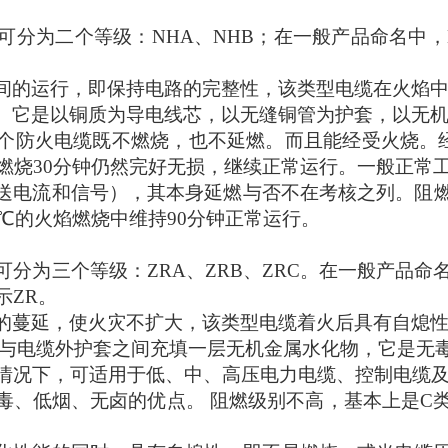
66）可分为二个等级：NHA、NHB；在一般产品命名中
间的运行，即保持电路的完整性，该类型电缆在火焰
。它是以铜质为导电线芯，以无缝铜管为护套，以无
个防火电缆既不燃烧，也不延燃。而且能经受火烧。
下燃烧30分钟仍然完好无损，继续正常运行。一般正常工
送电流和信号），其本身延燃与否不在考核之列。阻
00℃的火焰燃烧中维持
9
0分钟正常运行。
6）可分为三个等级：ZRA、ZRB、ZRC。在一般产品命
示ZR。
的蔓延，使火灾不扩大，该类型电缆着火后具有自熄
与电缆外护套之间充填一层无机金属水化物，它是无
情况下，可适用于低、中、高压电力电缆、控制电缆及
毒、低烟、无卤的优点。
阻燃级别不高，基本上是
C