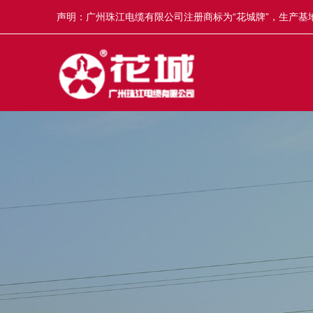
声明：广州珠江电缆有限公司注册商标为“花城牌”，生产基地
冒，举报奖5-50万元，举报电话13922335835。