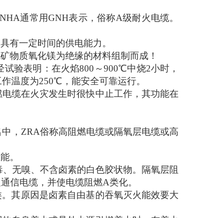
，NHA通常用GNH表示，
俗称
A级
耐火电缆。
中具有一定时间的供电能力。
机矿物质氧化镁为绝缘的材料组制而成！
经试验表明：在火焰
800～900℃中烧2小时，
作温度为250℃，能安全可靠运行。
燃电缆在火灾发生时很快中止工作，其功能在
名中，ZRA
俗称
高阻燃电缆或隔氧层电缆或高
性能。
毒、无嗅、不含卤素的白色胶状物。隔氧层阻
通信电缆，并使电缆阻燃A类化。
类。其原因是卤素自由基的吞氧灭火能效要大