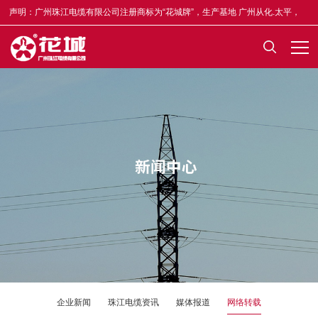
声明：广州珠江电缆有限公司注册商标为“花城牌”，生产基地 广州从化.太平，
合格证均印有“木棉花”标志，凡不符者为假冒，举报奖5-50万元，举报电话
13922335835。
企业新闻
珠江电缆资讯
媒体报道
网络转载