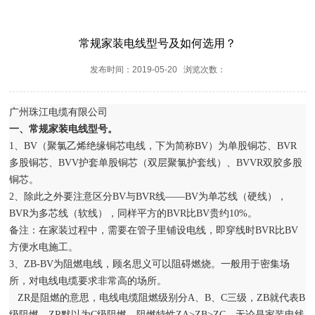
常规家装电线型号及如何选用？
发布时间：2019-05-20 浏览次数：
广州珠江电缆有限公司
一、常规
家装电线
型号。
1、BV（聚氯乙烯绝缘铜芯电线，下为简称BV）为单股铜芯、BVR
多股铜芯、BVV护套单股铜芯（双层聚氯护套线）、BVVR双胶多股
铜芯。
2、除此之外要注意区分BV与BVR线——BV为单芯线（硬线），
BVR为多芯线（软线），同样平方的BVR比BV贵约10%。
备注：在家装过程中，需要在管子里铺设电线，即穿线时BVR比BV
方便水电施工。
3、ZB-BV为阻燃电线，顾名思义可以阻碍燃烧。一般用于密集场
所，对电线电缆要求非常高的场所。
ZR是阻燃的意思，电线电缆阻燃级别分A、B、C三级，ZB就代表B
级阻燃，ZR默以为C级阻燃。阻燃特性ZA>ZB>ZC，无论是家装电线