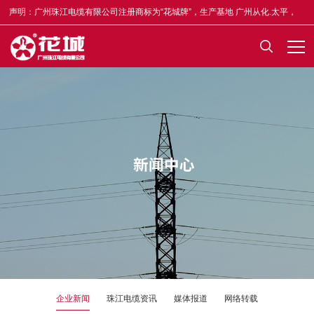
声明：广州珠江电缆有限公司注册商标为“花城牌”，生产基地 广州从化.太平，
合格证均印有“木棉花”标志，凡不符者为假冒，举报奖5-50万元，举报电话
13922335835。
企业新闻
珠江电缆资讯
媒体报道
网络转载