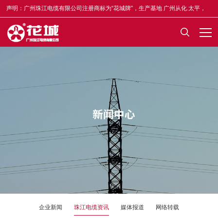
声明：广州珠江电缆有限公司注册商标为“花城牌”，生产基地 广州从化.太平，
合格证均印有“木棉花”标志，凡不符者为假冒，举报奖5-50万元，举报电话
13922335835。
企业新闻
珠江电缆资讯
媒体报道
网络转载