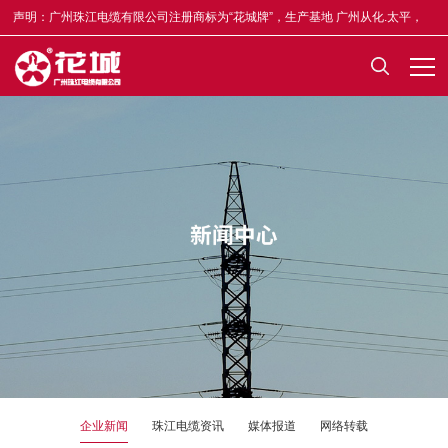
声明：广州珠江电缆有限公司注册商标为“花城牌”，生产基地 广州从化.太平，
合格证均印有“木棉花”标志，凡不符者为假冒，举报奖5-50万元，举报电话
13922335835。
企业新闻
珠江电缆资讯
媒体报道
网络转载