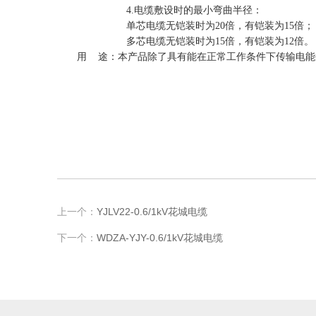
4.
电缆敷设时的最小弯曲半径：
单芯电缆无铠装时为
20
倍，有铠装为
15
倍；
多芯电缆无铠装时为
15
倍，有铠装为
12
倍。
用 途：本产品除了具有能在正常工作条件下传输电能
上一个：
YJLV22-0.6/1kV花城电缆
下一个：
WDZA-YJY-0.6/1kV花城电缆