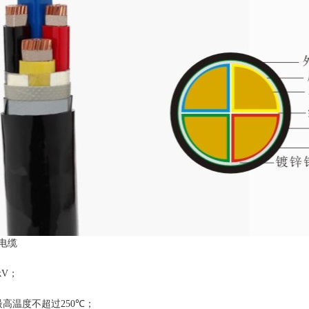
电缆
kV
；
最高温度不超过
250
℃；