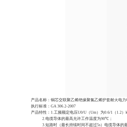
产品名称：铜芯交联聚乙烯绝缘聚氯乙烯护套耐火电力
执行标准：
GA 306.2-2007
产品特性：
1.
工频额定电压
U0/U
（
Um
）为
0.6/1
（
1.2
）
2.
电缆导体的最高允许工作温度为
90
℃；
3.
短路时（最长持续时间不超过
5s
）电缆导体的