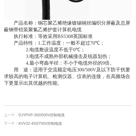
产品名称：
铜芯聚乙烯绝缘镀锡铜丝编织分屏蔽及总屏
蔽钢带铠装聚氯乙烯护套计算机电缆
执行标准：等效采用
BS5308
英国标准
产品特性：
1.
工作温度：一般不超过
70
℃；
2.
电缆敷设温度不低于
0
℃；
3.
电缆不成熟外部机械撞击及锐器划伤；
4.
最小弯曲半径：不小于电缆外径的
9
倍。
用 途：适用于交流额定电压
300/500V
及以下防干扰要
求较高的电子计算机、检测仪器、仪表的连接，在高频场合
下更显示出其优越的性能。
上一个：
DJYPVP-300/500V控制电缆
下一个：
KVV32-450/750V控制电缆