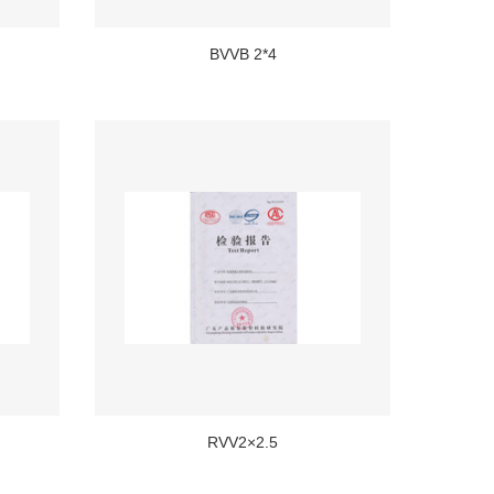
BVVB 2*4
RVV2×2.5