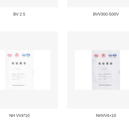
BV 2.5
BVV300-500V
NH VV4*10
NHVV4×10