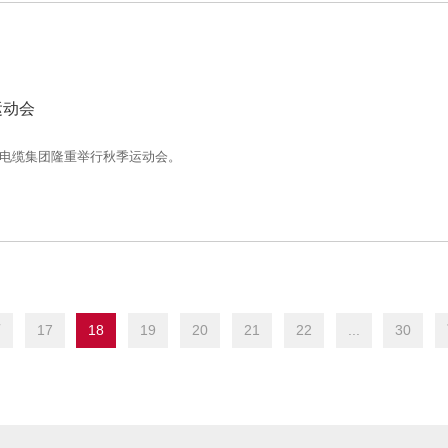
运动会
电缆集团隆重举行秋季运动会。
页
17
18
19
20
21
22
...
30