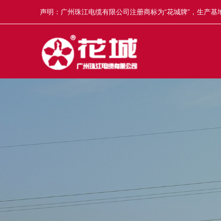
声明：广州珠江电缆有限公司注册商标为“花城牌”，生产基地
冒，举报奖5-50万元，举报电话13922335835。