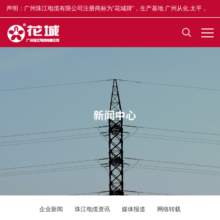
声明：广州珠江电缆有限公司注册商标为“花城牌”，生产基地 广州从化.太平，
合格证均印有“木棉花”标志，凡不符者为假冒，举报奖5-50万元，举报电话
13922335835。
企业新闻
珠江电缆资讯
媒体报道
网络转载