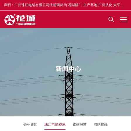
声明：广州珠江电缆有限公司注册商标为“花城牌”，生产基地 广州从化.太平，
合格证均印有“木棉花”标志，凡不符者为假冒，举报奖5-50万元，举报电话
13922335835。
企业新闻
珠江电缆资讯
媒体报道
网络转载