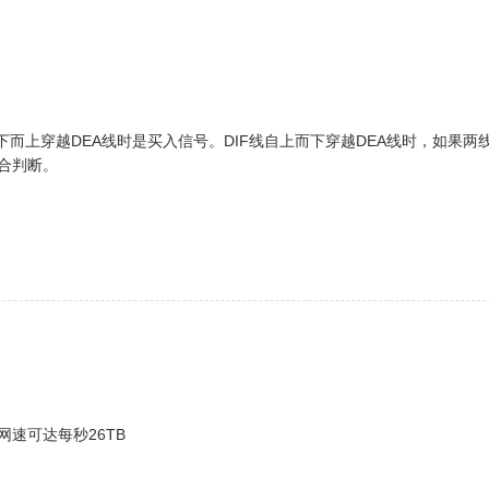
下而上穿越DEA线时是买入信号。DIF线自上而下穿越DEA线时，如果
合判断。
速可达每秒26TB