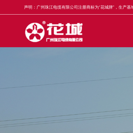
声明：广州珠江电缆有限公司注册商标为“花城牌”，生产基地
冒，举报奖5-50万元，举报电话13922335835。